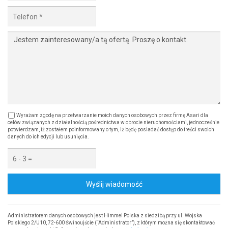
Wyrażam zgodę na przetwarzanie moich danych osobowych przez firmę Asari dla
celów związanych z działalnością pośrednictwa w obrocie nieruchomościami, jednocześnie
potwierdzam, iż zostałem poinformowany o tym, iż będę posiadać dostęp do treści swoich
danych do ich edycji lub usunięcia.
Wyślij wiadomość
Administratorem danych osobowych jest Himmel Polska z siedzibą przy ul. Wojska
Polskiego 2/U10, 72-600 Świnoujście (“Administrator”), z którym można się skontaktować