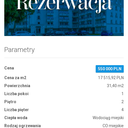
Zdjęcie 1
Parametry
Cena
550 000 PLN
Cena za m2
17 515,92 PLN
Powierzchnia
31,40 m2
Liczba pokoi
1
Piętro
2
Liczba pięter
4
Ciepła woda
Wodociąg miejski
Rodzaj ogrzewania
CO miejskie