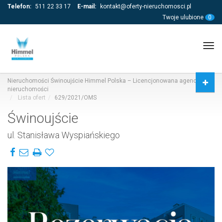
Telefon:
511 22 33 17
E-mail:
kontakt@oferty-nieruchomosci.pl
Twoje ulubione
0
Tog
navi
Nieruchomości Świnoujście Himmel Polska – Licencjonowana agencja
nieruchomości
Lista ofert
629/2021/OMS
Świnoujście
ul. Stanisława Wyspiańskiego