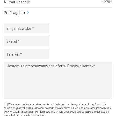
Numer licencji:
12702
Profil agenta
Wyrażam zgodę na przetwarzanie moich danych osobowych przez firmę Asari dla
celów związanych z działalnością pośrednictwa w obrocie nieruchomościami, jednocześnie
potwierdzam, iż zostałem poinformowany o tym, iż będę posiadać dostęp do treści swoich
danych do ich edycji lub usunięcia.