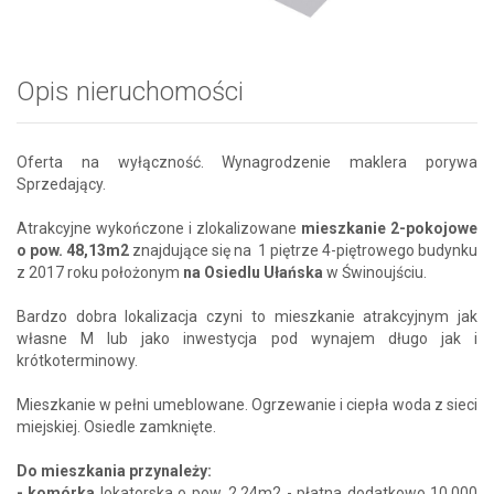
Opis nieruchomości
Oferta na wyłączność. Wynagrodzenie maklera porywa
Sprzedający.
Atrakcyjne wykończone i zlokalizowane
mieszkanie 2-pokojowe
o pow. 48,13m2
znajdujące się na 1 piętrze 4-piętrowego budynku
z 2017 roku położonym
na Osiedlu Ułańska
w Świnoujściu.
Bardzo dobra lokalizacja czyni to mieszkanie atrakcyjnym jak
własne M lub jako inwestycja pod wynajem długo jak i
krótkoterminowy.
Mieszkanie w pełni umeblowane. Ogrzewanie i ciepła woda z sieci
miejskiej. Osiedle zamknięte.
Do mieszkania przynależy:
- komórka
lokatorska o pow. 2,24m2 - płatna dodatkowo 10.000