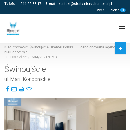
Telefon:
511 22 33 17
E-mail:
kontakt@oferty-nieruchomosci.pl
Twoje ulubione
0
Tog
navi
Nieruchomości Świnoujście Himmel Polska – Licencjonowana agencja
nieruchomości
Lista ofert
634/2021/OMS
Świnoujście
ul. Marii Konopnickiej