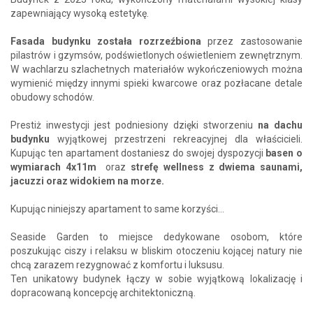
zapewniający wysoką estetykę.
Fasada budynku została rozrzeźbiona
przez zastosowanie
pilastrów i gzymsów, podświetlonych oświetleniem zewnętrznym.
W wachlarzu szlachetnych materiałów wykończeniowych można
wymienić między innymi spieki kwarcowe oraz pozłacane detale
obudowy schodów.
Prestiż inwestycji jest podniesiony dzięki stworzeniu
na dachu
budynku
wyjątkowej przestrzeni rekreacyjnej dla właścicieli.
Kupując ten apartament dostaniesz do swojej dyspozycji
basen o
wymiarach 4x11m
oraz
strefę wellness z dwiema saunami,
jacuzzi oraz widokiem na morze.
Kupując niniejszy apartament to same korzyści...
Seaside Garden to miejsce dedykowane osobom, które
poszukując ciszy i relaksu w bliskim otoczeniu kojącej natury nie
chcą zarazem rezygnować z komfortu i luksusu.
Ten unikatowy budynek łączy w sobie wyjątkową lokalizację i
dopracowaną koncepcję architektoniczną.