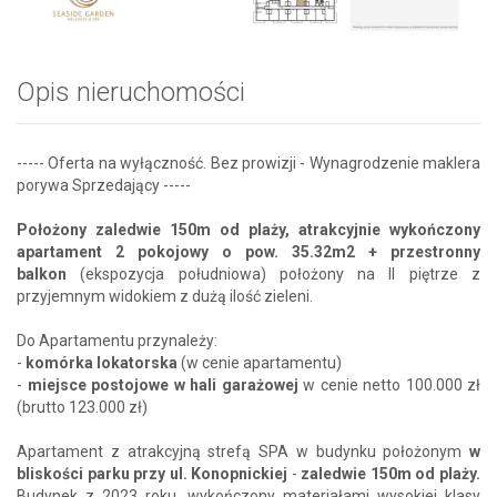
Opis nieruchomości
----- Oferta na wyłączność. Bez prowizji - Wynagrodzenie maklera
porywa Sprzedający -----
Położony zaledwie 150m od plaży, atrakcyjnie wykończony
apartament 2 pokojowy o pow. 35.32m2 + przestronny
balkon
(ekspozycja południowa) położony na II piętrze z
przyjemnym widokiem z dużą ilość zieleni.
Do Apartamentu przynależy:
-
komórka lokatorska
(w cenie apartamentu)
-
miejsce postojowe w hali garażowej
w cenie netto 100.000 zł
(brutto 123.000 zł)
Apartament z atrakcyjną strefą SPA w budynku położonym
w
bliskości parku przy ul. Konopnickiej
-
zaledwie 150m od plaży.
Budynek z 2023 roku, wykończony materiałami wysokiej klasy