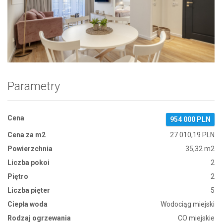
Zdjęcie 1
Parametry
Cena
954 000 PLN
Cena za m2
27 010,19 PLN
Powierzchnia
35,32 m2
Liczba pokoi
2
Piętro
2
Liczba pięter
5
Ciepła woda
Wodociąg miejski
Rodzaj ogrzewania
CO miejskie