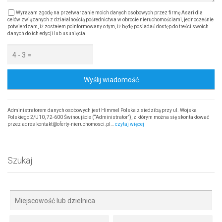
Wyrażam zgodę na przetwarzanie moich danych osobowych przez firmę Asari dla
celów związanych z działalnością pośrednictwa w obrocie nieruchomościami, jednocześnie
potwierdzam, iż zostałem poinformowany o tym, iż będę posiadać dostęp do treści swoich
danych do ich edycji lub usunięcia.
Wyślij wiadomość
Administratorem danych osobowych jest Himmel Polska z siedzibą przy ul. Wojska
Polskiego 2/U10, 72-600 Świnoujście (“Administrator”), z którym można się skontaktować
przez adres kontakt@oferty-nieruchomosci.pl…
czytaj więcej
Szukaj